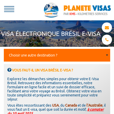
VISA ÉLECTRONIQUE BRÉSIL E-VISA
VOUS FAUT-IL UN VISA BRÉSIL E-VISA ?
Explorez les démarches simples pour obtenir votre E-Visa
Brésil. Retrouvez des informations essentielles, notre
formulaire en ligne facile et un suivi de dossier efficace,
facilitant ainsi votre voyage au Brésil. Obtenez votre visa en
toute simplicité et préparez vous sereinement pour votre
séjour.
Vous êtes ressortissant des
USA
, du
Canada
et de
l’Australie
, il
vous faut un E-visa, quel que soit la durée et motif,
à compter
du 10 avril 2025
.