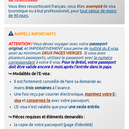
Vous êtes ressortissant français, vous êtes
exempté
de visa
touristique ou à but professionnel, pour
tout séjour de moins
de 90 jours
.
RAPPELS IMPORTANTS
ATTENTION !
Vous devez voyager avec votre
passeport
original
, et
IMPERATIVEMENT
sous peine de
nullité du E-visa
,
avoir au minimum
DEUX PAGES VIERGES
.
Si vous avez
plusieurs passeports, utilisez le passeport avec
le numéro
correspondant
à votre E-visa.
Pour le Brésil
, votre passeport
doit être valide encore 6 mois après l’entrée dans le pays.
↪ Modalités de l’E-visa
:
Il est fortement conseillé de faire sa demande au
moins
trois semaines
à l’avance.
Une fois reçu par courrier électronique,
imprimez votre E-
visa
et
conservez-le
avec votre passeport.
L’E-visa n’est valable que pour
une seule entrée
.
↪ Pièces requises et éléments demandés :
la copie de votre passeport (page d’identité)