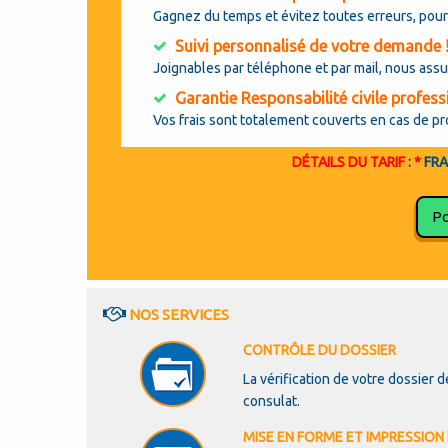
Gagnez du temps et évitez toutes erreurs, pour
Suivi personnalisé de votre demande 
Joignables par téléphone et par mail, nous ass
Garantie Responsabilité civile profess
Vos frais sont totalement couverts en cas de p
DÉTAILS DU TARIF
:
*
FRA
Po
NOS SERVICES
CONTRÔLE DU DOSSIER
La vérification de votre dossier 
consulat.
MISE EN FORME ET IMPRESSIO