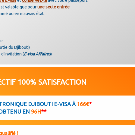
re E-visa
et
conservez-le
avec votre passeport.
’est valable que pour
une seule entrée
.
érimé ou en mauvais état.
te
rtie du Djibouti)
 d’invitation (
E-visa Affaires
)
CTIF 100% SATISFACTION
TRONIQUE DJIBOUTI E-VISA À
166€
*
OBTENU EN
96H
**
ualifié !