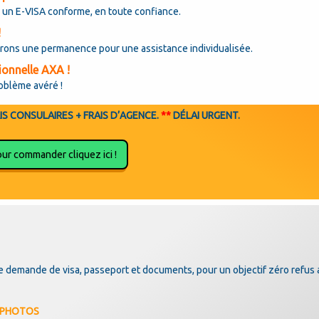
 un E-VISA conforme, en toute confiance.
!
urons une permanence pour une assistance individualisée.
ionnelle AXA !
roblème avéré !
IS CONSULAIRES + FRAIS D’AGENCE.
**
DÉLAI URGENT.
ur commander cliquez ici !
de demande de visa, passeport et documents, pour un objectif zéro refus 
N PHOTOS