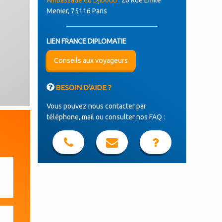
Ambassade du Djibouti
: 26 Rue Emile
Menier, 75116 Paris
LIEN FRANCE DIPLOMATIE
Conseils aux voyageurs
BESOIN D'AIDE ?
Vous pouvez nous contacter par
téléphone, mail ou consulter nos FAQ :