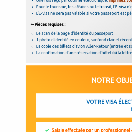
Une fois reçu par courrier électronique,
imprimez vot
Pour le tourisme, les affaires ou le transit, l’E-visa n
L’E-visa ne sera pas valable si votre passeport est p
↪ Pièces requises :
Le scan de la page d’identité du passeport
1 photo d’identité en couleur, sur fond clair et récen
La copie des billets d’avion Aller-Retour (entrée et so
La confirmation d’une réservation d’hôtel
ou
la lettre
NOTRE OBJE
VOTRE VISA ÉLEC
Saisie effectuée par un professionnel q