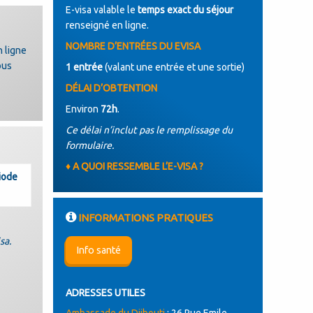
E-visa valable le
temps exact du séjour
renseigné en ligne.
NOMBRE D’ENTRÉES DU EVISA
n ligne
ous
1 entrée
(valant une entrée et une sortie)
DÉLAI D’OBTENTION
Environ
72h
.
Ce délai n’inclut pas le remplissage du
formulaire.
♦ A QUOI RESSEMBLE L’E-VISA ?
riode
INFORMATIONS PRATIQUES
sa.
Info santé
ADRESSES UTILES