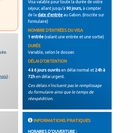
Visa valable pour toute la durée de votre
séjour, allant jusqu’à
90 jours,
à compter
de la
date d’entrée
au Gabon. (Inscrite sur
formulaire)
NOMBRE D’ENTRÉES DU VISA
1 entrée
(valant une entrée et une sortie)
DURÉE
sée.
Variable, selon le dossier.
DÉLAI D’OBTENTION
4 à 6 jours ouvrés
en délai normal et
24h à
mois
) :
72h
en délai urgent.
Ces délais n’incluent pas le remplissage
du formulaire ainsi que le temps de
réexpédition.
INFORMATIONS PRATIQUES
HORAIRES D’OUVERTURE :