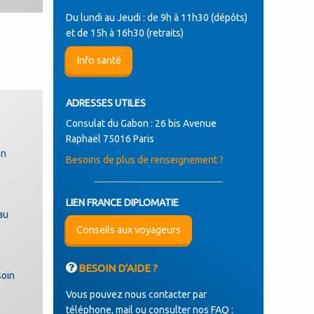
Du lundi au Jeudi : de 9h à 11h30 (dépôts)
et de 15h à 16h30 (retraits)
Info santé
ADRESSES UTILES
Consulat du Gabon : 26 bis Avenue
Raphaël 75016 Paris
un
Besoins de plus de renseignement ?
LIEN FRANCE DIPLOMATIE
au
Conseils aux voyageurs
BESOIN D'AIDE ?
soin
Vous pouvez nous contacter par
téléphone, mail ou consulter nos FAQ :