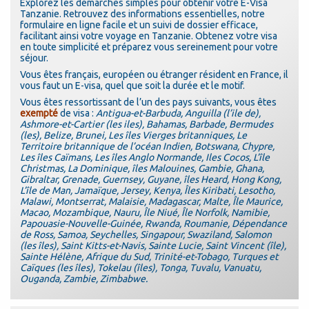
Explorez les démarches simples pour obtenir votre E-Visa
Tanzanie. Retrouvez des informations essentielles, notre
formulaire en ligne facile et un suivi de dossier efficace,
facilitant ainsi votre voyage en Tanzanie. Obtenez votre visa
en toute simplicité et préparez vous sereinement pour votre
séjour.
Vous êtes français, européen ou étranger résident en France, il
vous faut un E-visa, quel que soit la durée et le motif.
Vous êtes ressortissant de l’un des pays suivants, vous êtes
exempté
de visa :
Antigua-et-Barbuda, Anguilla (l’ile de),
Ashmore-et-Cartier (les iles), Bahamas, Barbade, Bermudes
(les), Belize, Brunei, Les îles Vierges britanniques, Le
Territoire britannique de l’océan Indien, Botswana, Chypre,
Les îles Caïmans, Les îles Anglo Normande, Iles Cocos, L’île
Christmas, La Dominique, îles Malouines, Gambie, Ghana,
Gibraltar, Grenade, Guernsey, Guyane, îles Heard, Hong Kong,
L’île de Man, Jamaïque, Jersey, Kenya, Îles Kiribati, Lesotho,
Malawi, Montserrat, Malaisie, Madagascar, Malte, Île Maurice,
Macao, Mozambique, Nauru, Île Niué, Île Norfolk, Namibie,
Papouasie-Nouvelle-Guinée, Rwanda, Roumanie, Dépendance
de Ross, Samoa, Seychelles, Singapour, Swaziland, Salomon
(les îles), Saint Kitts-et-Navis, Sainte Lucie, Saint Vincent (île),
Sainte Hélène, Afrique du Sud, Trinité-et-Tobago, Turques et
Caïques (les îles), Tokelau (îles), Tonga, Tuvalu, Vanuatu,
Ouganda, Zambie, Zimbabwe.