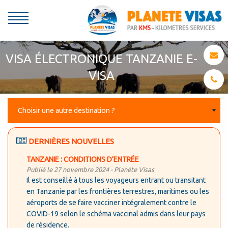
VISA ÉLECTRONIQUE TANZANIE E-
VISA
DERNIÈRES NOUVELLES
TANZANIE : CONDITIONS D’ENTRÉE
Publié le 27 novembre 2024 -
Planète Visas
Il est conseillé à tous les voyageurs entrant ou transitant
en Tanzanie par les frontières terrestres, maritimes ou les
aéroports de se faire vacciner intégralement contre le
COVID-19 selon le schéma vaccinal admis dans leur pays
de résidence.