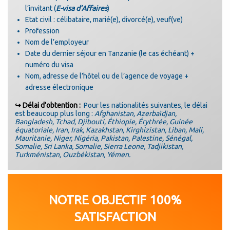
l’invitant (
E-visa d’Affaires
)
Etat civil : célibataire, marié(e), divorcé(e), veuf(ve)
Profession
Nom de l’employeur
Date du dernier séjour en Tanzanie (le cas échéant) +
numéro du visa
Nom, adresse de l’hôtel ou de l’agence de voyage +
adresse électronique
↪ Délai d’obtention :
Pour les nationalités suivantes, le délai
est beaucoup plus long :
Afghanistan, Azerbaïdjan,
Bangladesh, Tchad, Djibouti, Éthiopie, Érythrée, Guinée
équatoriale, Iran, Irak, Kazakhstan, Kirghizistan, Liban, Mali,
Mauritanie, Niger, Nigéria, Pakistan, Palestine, Sénégal,
Somalie, Sri Lanka, Somalie, Sierra Leone, Tadjikistan,
Turkménistan, Ouzbékistan, Yémen.
NOTRE OBJECTIF 100%
SATISFACTION