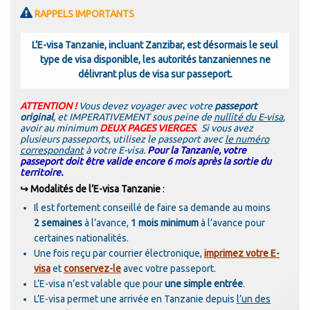
RAPPELS IMPORTANTS
L’E-visa Tanzanie, incluant Zanzibar, est désormais le seul
type de visa disponible, les autorités tanzaniennes ne
délivrant plus de visa sur passeport.
ATTENTION !
Vous devez voyager avec votre
passeport
original
, et
IMPERATIVEMENT
sous peine de
nullité du E-visa
,
avoir au minimum
DEUX PAGES VIERGES
. Si vous avez
plusieurs passeports, utilisez le passeport avec
le numéro
correspondant
à votre E-visa.
Pour la Tanzanie, votre
passeport doit être valide encore 6 mois après la sortie du
territoire.
↪ Modalités de l’E-visa
Tanzanie
:
Il est fortement conseillé de faire sa demande au moins
2 semaines
à l’avance,
1 mois
minimum
à l’avance pour
certaines nationalités.
Une fois reçu par courrier électronique,
imprimez votre E-
visa
et
conservez-le
avec votre passeport.
L’E-visa n’est valable que pour
une simple entrée
.
L’E-visa permet une arrivée en Tanzanie depuis
l’un des