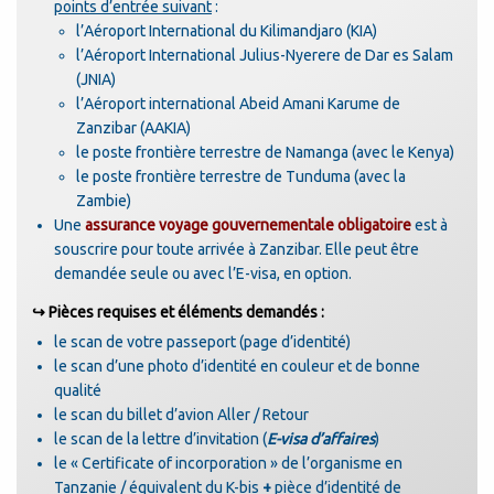
points d’entrée suivant
:
l’Aéroport International du Kilimandjaro (KIA)
l’Aéroport International Julius-Nyerere de Dar es Salam
(JNIA)
l’Aéroport international Abeid Amani Karume de
Zanzibar (AAKIA)
le poste frontière terrestre de Namanga (avec le Kenya)
le poste frontière terrestre de Tunduma (avec la
Zambie)
Une
assurance voyage gouvernementale obligatoire
est à
souscrire pour toute arrivée à Zanzibar. Elle peut être
demandée seule ou avec l’E-visa, en option.
↪ Pièces requises et éléments demandés :
le scan de votre passeport (page d’identité)
le scan d’une photo d’identité en couleur et de bonne
qualité
le scan du billet d’avion Aller / Retour
le scan de la lettre d’invitation (
E-visa d’affaires
)
le « Certificate of incorporation » de l’organisme en
Tanzanie / équivalent du K-bis
+
pièce d’identité de