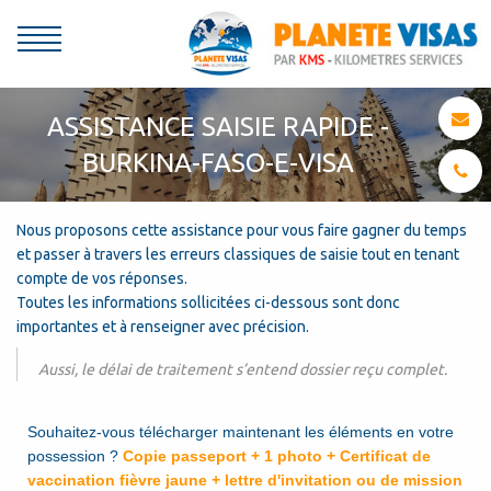
ASSISTANCE SAISIE RAPIDE -
BURKINA-FASO-E-VISA
Nous proposons cette assistance pour vous faire gagner du temps
et passer à travers les erreurs classiques de saisie tout en tenant
compte de vos réponses.
Toutes les informations sollicitées ci-dessous sont donc
importantes et à renseigner avec précision.
Aussi, le délai de traitement s’entend dossier reçu complet.
Aide
Souhaitez-vous télécharger maintenant les éléments en votre
à
possession ?
Copie passeport + 1 photo + Certificat de
la
vaccination fièvre jaune + lettre d'invitation ou de mission