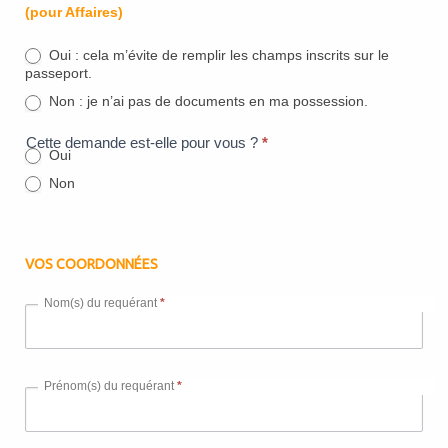
saisie
(pour Affaires)
E-
visa
Oui : cela m’évite de remplir les champs inscrits sur le
Burkina
passeport.
Faso
Non : je n’ai pas de documents en ma possession.
Cette demande est-elle pour vous ?
*
Oui
Non
VOS COORDONNÉES
Nom(s) du requérant
*
Prénom(s) du requérant
*