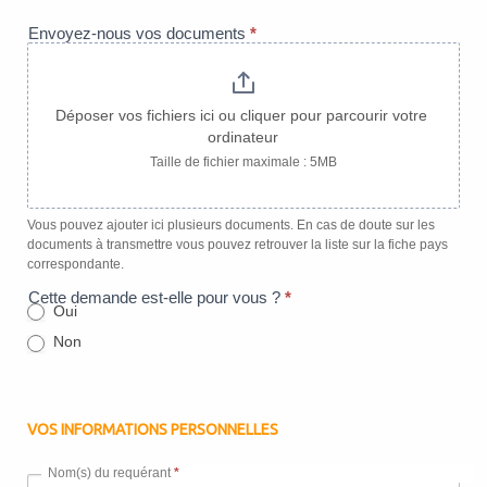
saisie
Carte
Envoyez-nous vos documents
*
d'Arrivée
et
Départ
Déposer vos fichiers ici ou cliquer pour parcourir votre 
Nigéria
ordinateur
Taille de fichier maximale : 5MB
Vous pouvez ajouter ici plusieurs documents. En cas de doute sur les
documents à transmettre vous pouvez retrouver la liste sur la fiche pays
correspondante.
Cette demande est-elle pour vous ?
*
Oui
Non
VOS INFORMATIONS PERSONNELLES
Nom(s) du requérant
*