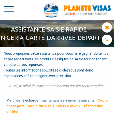
ASSISTANCE SAISIE RAPIDE -
NIGERIA-CARTE-DARRIVEE-DEPART
Nous proposons cette assistance pour vous faire gagner du temps
et passer à travers les erreurs classiques de saisie tout en tenant
compte de vos réponses.
Toutes les informations sollicitées ci-dessous sont donc
importantes et à renseigner avec précision.
Aussi, le délai de traitement s’entend dossier reçu complet.
Aide
Merci de télécharger maintenant les éléments suivants :
Copie
à
passeport + copie du visa + billets d'avion + réservation
la
d'hôtel